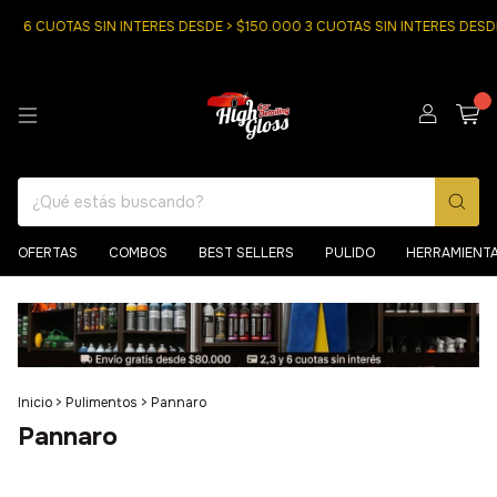
6 CUOTAS SIN INTERES DESDE > $150.000 3 CUOTAS SIN INTERES DESD
0
OFERTAS
COMBOS
BEST SELLERS
PULIDO
HERRAMIENT
Inicio
>
Pulimentos
>
Pannaro
Pannaro