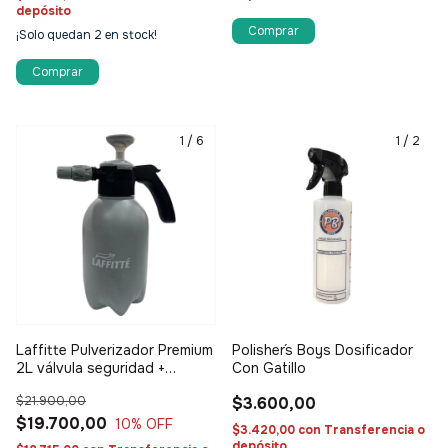
depósito
¡Solo quedan
2
en stock!
Comprar
1
/
6
1
/
2
Laffitte Pulverizador Premium
Polisher´s Boys Dosificador
2L válvula seguridad +
Con Gatillo
émbolo metálico
$21.900,00
$3.600,00
$19.700,00
10
% OFF
$3.420,00
con
Transferencia o
depósito