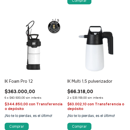
1
/
9
IK Foam Pro 12
IK Multi 1,5 pulverizador
$363.000,00
$66.318,00
6
x
$60.500,00
sin interés
2
x
$33.159,00
sin interés
$344.850,00
con
Transferencia
$63.002,10
con
Transferencia o
o depósito
depósito
¡No te lo pierdas, es el último!
¡No te lo pierdas, es el último!