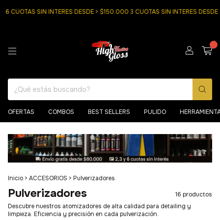
 CUOTAS SIN INTERES DESDE > $150.000 3 CUOTAS SIN INTERES DESDE $
0
OFERTAS
COMBOS
BEST SELLERS
PULIDO
HERRAMIENT
Inicio
>
ACCESORIOS
>
Pulverizadores
Pulverizadores
16 productos
Descubre nuestros atomizadores de alta calidad para detailing y
limpieza. Eficiencia y precisión en cada pulverización.