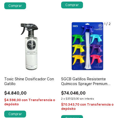
1
/
2
Toxic Shine Dosificador Con
SGCB Gatillos Resistente
Gatillo
Químicos Sprayer Premium
Gen 2 Rainbow Edition
$4.840,00
$74.046,00
2
x
$37.023,00
sin interés
$4.598,00
con
Transferencia o
depósito
$70.343,70
con
Transferencia o
depósito