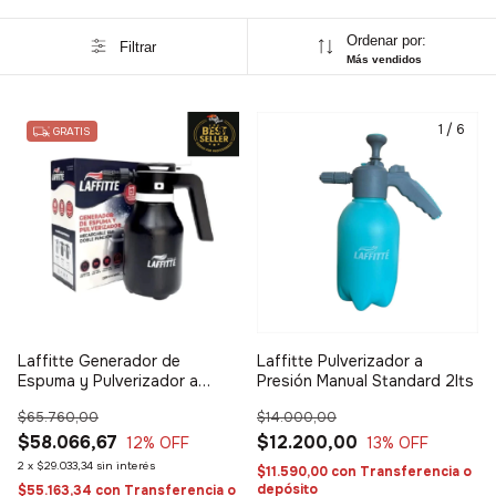
Ordenar por:
Filtrar
Más vendidos
1
/
6
1
/
6
GRATIS
Laffitte Generador de
Laffitte Pulverizador a
Espuma y Pulverizador a
Presión Manual Standard 2lts
batería recargable
$65.760,00
$14.000,00
$58.066,67
$12.200,00
12
% OFF
13
% OFF
2
x
$29.033,34
sin interés
$11.590,00
con
Transferencia o
depósito
$55.163,34
con
Transferencia o