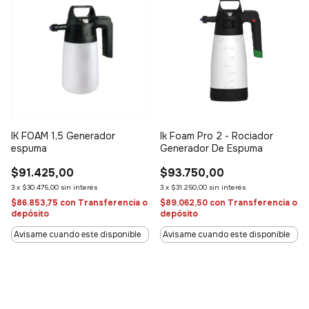
IK FOAM 1,5 Generador
Ik Foam Pro 2 - Rociador
espuma
Generador De Espuma
$91.425,00
$93.750,00
3
x
$30.475,00
sin interés
3
x
$31.250,00
sin interés
$86.853,75
con
Transferencia o
$89.062,50
con
Transferencia o
depósito
depósito
Avisame cuando este disponible
Avisame cuando este disponible