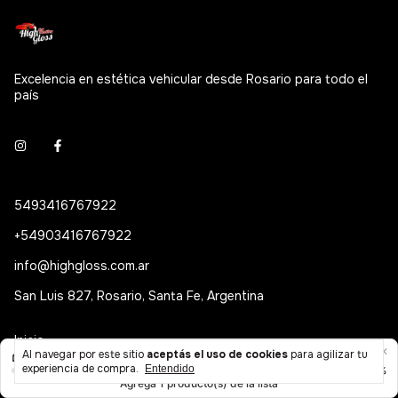
Excelencia en estética vehicular desde Rosario para todo el
país
5493416767922
+54903416767922
info@highgloss.com.ar
San Luis 827, Rosario, Santa Fe, Argentina
Inicio
Al navegar por este sitio
aceptás el uso de cookies
para agilizar tu
experiencia de compra.
Ofertas
Entendido