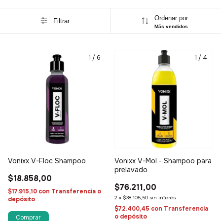
Ordenar por:
Filtrar
Más vendidos
1
/
6
1
/
4
Vonixx V-Floc Shampoo
Vonixx V-Mol - Shampoo para
prelavado
$18.858,00
$76.211,00
$17.915,10
con
Transferencia o
2
x
$38.105,50
sin interés
depósito
$72.400,45
con
Transferencia
o depósito
Comprar