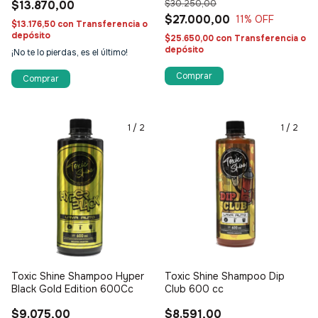
$13.870,00
$30.250,00
$27.000,00
11
% OFF
$13.176,50
con
Transferencia o
depósito
$25.650,00
con
Transferencia o
depósito
¡No te lo pierdas, es el último!
1
/
2
1
/
2
Toxic Shine Shampoo Hyper
Toxic Shine Shampoo Dip
Black Gold Edition 600Cc
Club 600 cc
$9.075,00
$8.591,00