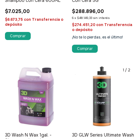
Shampoo con Cera 600ML
Con Cera 5G
$7.025,00
$288.896,00
6
x
$48.149,33
sin interés
$6.673,75
con
Transferencia o
depósito
$274.451,20
con
Transferencia
o depósito
¡No te lo pierdas, es el último!
1
/
2
3D Wash N Wax 1gal. -
3D GLW Series Ultimate Wash