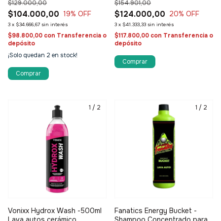
$129.000,00
$154.901,00
$104.000,00
$124.000,00
19
% OFF
20
% OFF
3
x
$34.666,67
sin interés
3
x
$41.333,33
sin interés
$98.800,00
con
Transferencia o
$117.800,00
con
Transferencia o
depósito
depósito
¡Solo quedan
2
en stock!
1
/
2
1
/
2
Vonixx Hydrox Wash -500ml
Fanatics Energy Bucket -
Lava autos cerámico
Shampoo Concentrado para