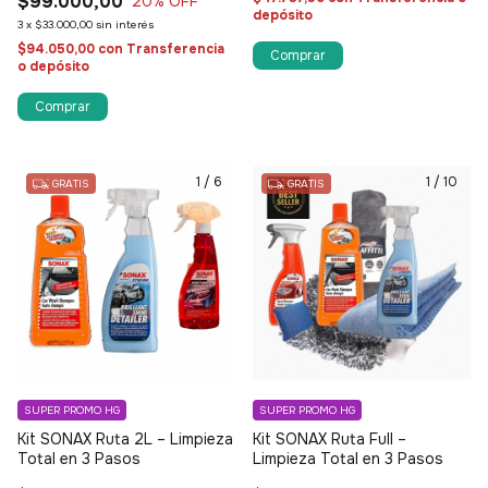
$99.000,00
20
% OFF
depósito
3
x
$33.000,00
sin interés
$94.050,00
con
Transferencia
o depósito
1
/
6
1
/
10
GRATIS
GRATIS
SUPER PROMO HG
SUPER PROMO HG
Kit SONAX Ruta 2L – Limpieza
Kit SONAX Ruta Full –
Total en 3 Pasos
Limpieza Total en 3 Pasos