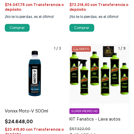
$74.047,75
con
Transferencia o
$73.218,40
con
Transferencia o
depósito
depósito
¡No te lo pierdas, es el último!
¡No te lo pierdas, es el último!
1
/
3
1
/
9
GRATIS
Vonixx Moto-V 500ml
SUPER PROMO HG
KIT Fanatics - Lava autos
$24.648,00
$57.322,00
$23.415,60
con
Transferencia o