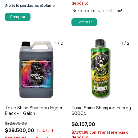
depósito
¡No te lo pierdas, es el último!
¡No te lo pierdas, es el último!
1
/
2
1
/
2
Toxic Shine Shampoo Hyper
Toxic Shine Shampoo Energy
Black - 1 Galon
600Cc
$32.670,00
$8.107,00
$29.500,00
10
% OFF
$7.701,65
con
Transferencia o
depósito