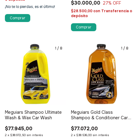
$30.000,00
27
% OFF
¡No te lo pierdas, es el último!
$28.500,00
con
Transferencia o
depósito
Comprar
1
/
8
1
/
8
Meguiars Shampoo Ultimate
Meguiars Gold Class
Wash & Wax Car Wash
Shampoo & Conditioner Car
Wash
$77.945,00
$77.072,00
2
x
$38.972,50
sin interés
2
x
$38.536,00
sin interés