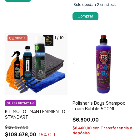
¡Solo quedan
2
en stock!
Comprar
1
/
10
GRATIS
Polisher’s Boys Shampoo
SUPER PROMO HG
Foam Bubble 500Ml
KIT MOTO · MANTENIMIENTO
STANDART
$6.800,00
$129.033,00
$6.460,00
con
Transferencia o
depósito
$109.678,00
15
% OFF