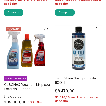
$7.011,95
con
Transferencia o
$11.724,90
con
Transferencia o
depósito
depósito
1
/
6
1
/
2
GRATIS
Toxic Shine Shampoo Elite
SUPER PROMO HG
600ml
Kit SONAX Ruta 1L – Limpieza
Total en 3 Pasos
$8.470,00
$118.000,00
$8.046,50
con
Transferencia o
depósito
$95.000,00
19
% OFF