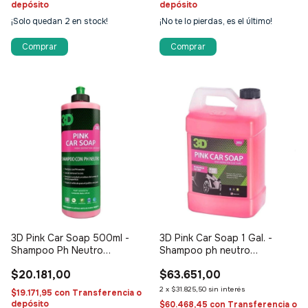
depósito
depósito
¡Solo quedan
2
en stock!
¡No te lo pierdas, es el último!
3D Pink Car Soap 500ml -
3D Pink Car Soap 1 Gal. -
Shampoo Ph Neutro
Shampoo ph neutro
concentrado
concentrado
$20.181,00
$63.651,00
2
x
$31.825,50
sin interés
$19.171,95
con
Transferencia o
depósito
$60.468,45
con
Transferencia o