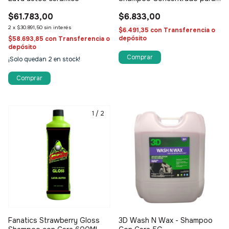
Balde 600ml
$61.783,00
$6.833,00
2
x
$30.891,50
sin interés
$6.491,35
con
Transferencia o
depósito
$58.693,85
con
Transferencia o
depósito
¡Solo quedan
2
en stock!
1
/
2
Fanatics Strawberry Gloss
3D Wash N Wax - Shampoo