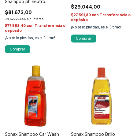
Shampoo ph neutro
$29.044,00
concentrado Con Cera
$81.672,00
$27.591,80
con
Transferencia o
3
x
$27.224,00
sin interés
depósito
$77.588,40
con
Transferencia o
¡No te lo pierdas, es el último!
depósito
¡No te lo pierdas, es el último!
Sonax Shampoo Car Wash
Sonax Shampoo Brillo