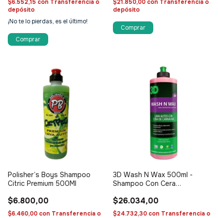
$6.552,15
con
Transferencia o
$21.850,00
con
Transferencia o
depósito
depósito
¡No te lo pierdas, es el último!
Polisher’s Boys Shampoo
3D Wash N Wax 500ml -
Citric Premium 500Ml
Shampoo Con Cera
concentrado
$6.800,00
$26.034,00
$6.460,00
con
Transferencia o
$24.732,30
con
Transferencia o