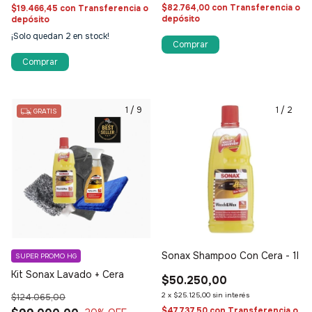
$82.764,00
con
Transferencia o
$19.466,45
con
Transferencia o
depósito
depósito
¡Solo quedan
2
en stock!
1
/
9
1
/
2
GRATIS
Sonax Shampoo Con Cera - 1l
SUPER PROMO HG
Kit Sonax Lavado + Cera
$50.250,00
2
x
$25.125,00
sin interés
$124.065,00
$47.737,50
con
Transferencia o