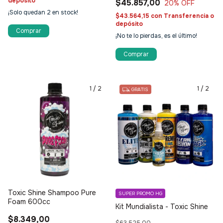
depósito
$45.857,00
20
% OFF
¡Solo quedan
2
en stock!
$43.564,15
con
Transferencia o
depósito
¡No te lo pierdas, es el último!
1
/
2
1
/
2
GRATIS
Toxic Shine Shampoo Pure
SUPER PROMO HG
Foam 600cc
Kit Mundialista - Toxic Shine
$8.349,00
$63.525,00