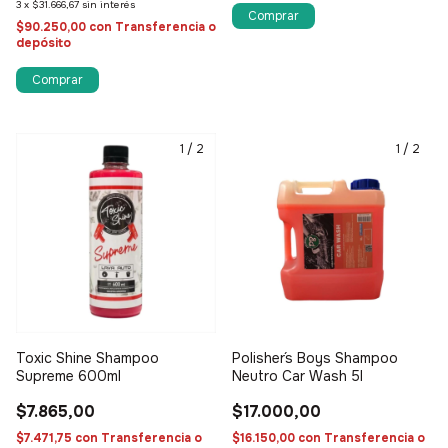
3
x
$31.666,67
sin interés
$90.250,00
con
Transferencia o
depósito
1
/
2
1
/
2
Toxic Shine Shampoo
Polisher´s Boys Shampoo
Supreme 600ml
Neutro Car Wash 5l
$7.865,00
$17.000,00
$7.471,75
con
Transferencia o
$16.150,00
con
Transferencia o