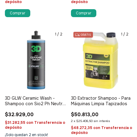
depósito
depósito
1
/
2
1
/
2
GRATIS
3D GLW Ceramic Wash -
3D Extractor Shampoo - Para
Shampoo con Sio2 Ph Neutro
Máquinas Limpia Tapizados
Concentrado
$32.929,00
$50.813,00
2
x
$25.406,50
sin interés
$31.282,55
con
Transferencia o
depósito
$48.272,35
con
Transferencia o
depósito
¡Solo quedan
2
en stock!