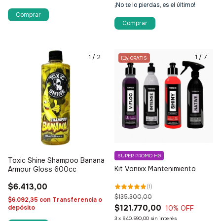
¡No te lo pierdas, es el último!
1
/
2
1
/
7
GRATIS
SUPER PROMO HG
Toxic Shine Shampoo Banana
Kit Vonixx Mantenimiento
Armour Gloss 600cc
$6.413,00
(
1
)
$135.300,00
$6.092,35
con
Transferencia o
$121.770,00
10
% OFF
depósito
3
x
$40.590,00
sin interés