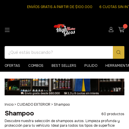
ENVÍOS GRATIS A PARTIR DE $100.000
6 CUOTAS SIN INTERES DE
0
OFERTAS
COMBOS
BEST SELLERS
PULIDO
HERRAMIENT
Inicio
>
CUIDADO EXTERIOR
>
Shampoo
Shampoo
60 productos
Descubre nuestra selección de shampoos autos. Limpieza profunda y
protección para tu vehículo. Ideal para todos los tipos de superficie