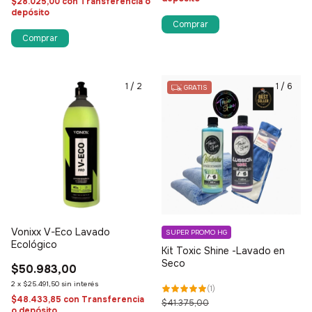
$28.025,00
con
Transferencia o
depósito
1
/
2
1
/
6
GRATIS
Vonixx V-Eco Lavado
SUPER PROMO HG
Ecológico
Kit Toxic Shine -Lavado en
Seco
$50.983,00
2
x
$25.491,50
sin interés
(
1
)
$48.433,85
con
Transferencia
$41.375,00
o depósito