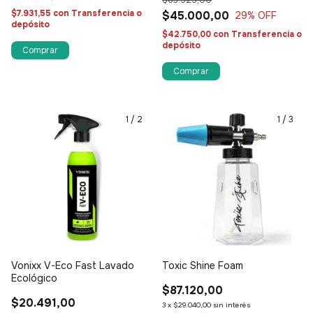
$7.931,55
con
Transferencia o
$45.000,00
29
% OFF
depósito
$42.750,00
con
Transferencia o
depósito
1
/
2
1
/
3
Vonixx V-Eco Fast Lavado
Toxic Shine Foam
Ecológico
$87.120,00
$20.491,00
3
x
$29.040,00
sin interés