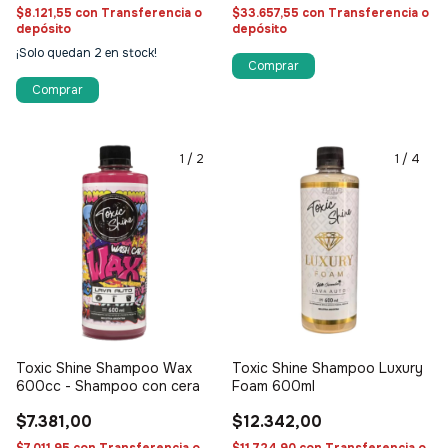
$8.121,55
con
Transferencia o
$33.657,55
con
Transferencia o
depósito
depósito
¡Solo quedan
2
en stock!
Comprar
1
/
2
1
/
4
Toxic Shine Shampoo Wax
Toxic Shine Shampoo Luxury
600cc - Shampoo con cera
Foam 600ml
$7.381,00
$12.342,00