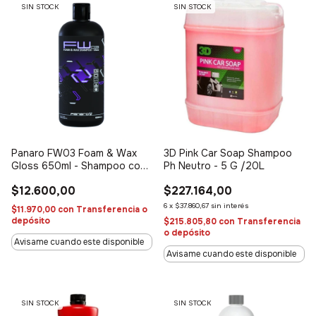
SIN STOCK
SIN STOCK
Panaro FW03 Foam & Wax
3D Pink Car Soap Shampoo
Gloss 650ml - Shampoo con
Ph Neutro - 5 G /20L
cera
$12.600,00
$227.164,00
6
x
$37.860,67
sin interés
$11.970,00
con
Transferencia o
depósito
$215.805,80
con
Transferencia
o depósito
Avisame cuando este disponible
Avisame cuando este disponible
SIN STOCK
SIN STOCK