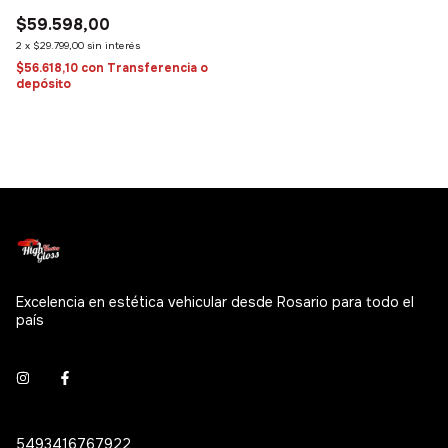
clásico de limpieza
$59.598,00
2
x
$29.799,00
sin interés
$56.618,10
con
Transferencia o
depósito
Excelencia en estética vehicular desde Rosario para todo el
país
5493416767922