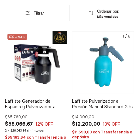
Ordenar por:
Filtrar
Más vendidos
1
/
6
1
/
6
GRATIS
Laffitte Generador de
Laffitte Pulverizador a
Espuma y Pulverizador a
Presión Manual Standard 2lts
batería recargable
$65.760,00
$14.000,00
$58.066,67
$12.200,00
12
% OFF
13
% OFF
2
x
$29.033,34
sin interés
$11.590,00
con
Transferencia o
depósito
$55.163,34
con
Transferencia o