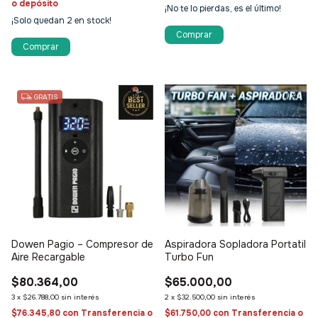
o depósito
¡No te lo pierdas, es el último!
¡Solo quedan
2
en stock!
1
/
5
1
/
4
GRATIS
Dowen Pagio – Compresor de
Aspiradora Sopladora Portatil
Aire Recargable
Turbo Fun
$80.364,00
$65.000,00
3
x
$26.788,00
sin interés
2
x
$32.500,00
sin interés
$76.345,80
con
Transferencia o
$61.750,00
con
Transferencia o