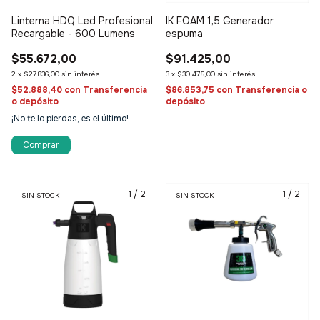
Linterna HDQ Led Profesional
IK FOAM 1,5 Generador
Recargable - 600 Lumens
espuma
$55.672,00
$91.425,00
2
x
$27.836,00
sin interés
3
x
$30.475,00
sin interés
$52.888,40
con
Transferencia
$86.853,75
con
Transferencia o
o depósito
depósito
¡No te lo pierdas, es el último!
1
/
2
1
/
2
SIN STOCK
SIN STOCK