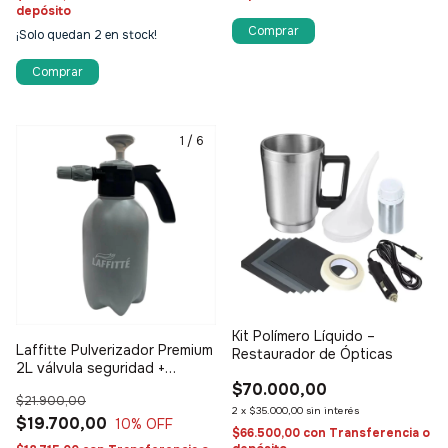
depósito
¡Solo quedan
2
en stock!
Comprar
1
/
6
Kit Polímero Líquido –
Laffitte Pulverizador Premium
Restaurador de Ópticas
2L válvula seguridad +
émbolo metálico
$70.000,00
$21.900,00
2
x
$35.000,00
sin interés
$19.700,00
10
% OFF
$66.500,00
con
Transferencia o