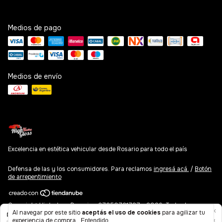
Medios de pago
Medios de envío
Excelencia en estética vehicular desde Rosario para todo el país
Defensa de las y los consumidores. Para reclamos
ingresá acá.
/
Botón
de arrepentimiento
Copyright Highgloss Rosario - 27250721787 - 2026. Todos los
Al navegar por este sitio
aceptás el uso de cookies
para agilizar tu
derechos reservados.
experiencia de compra.
Entendido