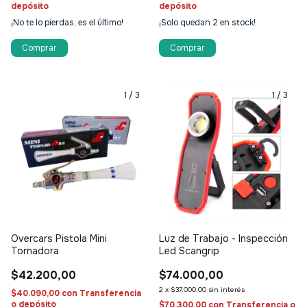
depósito
depósito
¡No te lo pierdas, es el último!
¡Solo quedan
2
en stock!
1
/
3
1
/
3
Overcars Pistola Mini
Luz de Trabajo - Inspección
Tornadora
Led Scangrip
$42.200,00
$74.000,00
2
x
$37.000,00
sin interés
$40.090,00
con
Transferencia
o depósito
$70.300,00
con
Transferencia o