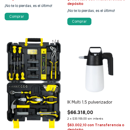
depósito
¡No te lo pierdas, es el último!
¡No te lo pierdas, es el último!
1
/
6
IK Multi 1,5 pulverizador
$66.318,00
2
x
$33.159,00
sin interés
$63.002,10
con
Transferencia o
depósito