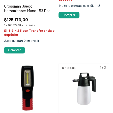
¡No te lo pierdas, es el último!
Crossman Juego
Herramientas Mano 153 Pcs
$125.173,00
3
x
$41.724,33
sin interés
$118.914,35
con
Transferencia o
depósito
¡Solo quedan
2
en stock!
1
/
3
SIN STOCK