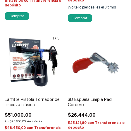
depósito
$18.715,00
con
Transferencia o
depósito
¡No te lo pierdas, es el último!
1
/
5
Laffitte Pistola Tornador de
3D Espuela Limpia Pad
limpieza clásica
Cordero
$51.000,00
$26.444,00
2
x
$25.500,00
sin interés
$25.121,80
con
Transferencia o
depósito
$48.450,00
con
Transferencia