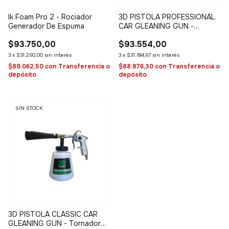
Ik Foam Pro 2 - Rociador
3D PISTOLA PROFESSIONAL
Generador De Espuma
CAR GLEANING GUN -
Tornador Pro de limpieza
$93.750,00
$93.554,00
3
x
$31.250,00
sin interés
3
x
$31.184,67
sin interés
$89.062,50
con
Transferencia o
$88.876,30
con
Transferencia o
depósito
depósito
SIN STOCK
3D PISTOLA CLASSIC CAR
GLEANING GUN - Tornador