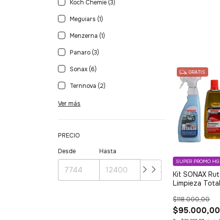
Koch Chemie (3)
Meguiars (1)
Menzerna (1)
Panaro (3)
Sonax (6)
GRATIS
Ternnova (2)
Ver más
PRECIO
Desde
Hasta
SUPER PROMO HG
Kit SONAX Rut
Limpieza Total
Pasos
$118.000,00
$95.000,0