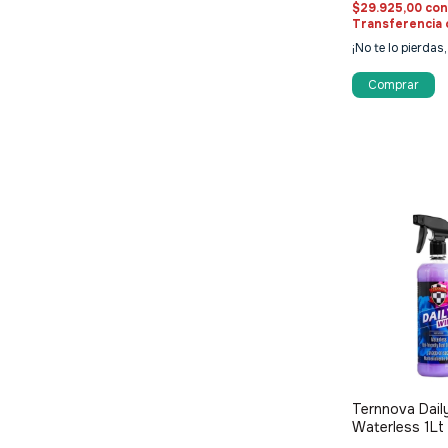
$29.925,00
co
Transferencia 
¡No te lo pierdas,
Ternnova Dail
Waterless 1Lt