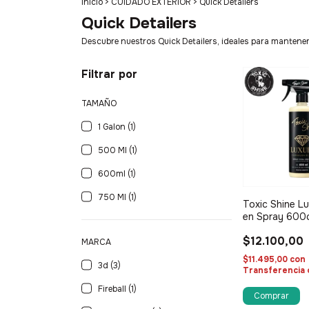
Inicio
>
CUIDADO EXTERIOR
>
Quick Detailers
Quick Detailers
Descubre nuestros Quick Detailers, ideales para mantener t
Filtrar por
TAMAÑO
1 Galon (1)
500 Ml (1)
600ml (1)
750 Ml (1)
Toxic Shine L
en Spray 600
$12.100,00
MARCA
$11.495,00
con
3d (3)
Transferencia 
Fireball (1)