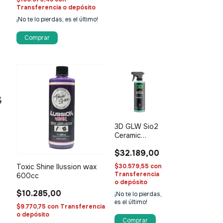
Transferencia o depósito
¡No te lo pierdas, es el último!
3D GLW Sio2
Ceramic
Detailer
$32.189,00
$30.579,55
con
Toxic Shine Ilussion wax
Transferencia
600cc
o depósito
$10.285,00
¡No te lo pierdas,
o
es el último!
$9.770,75
con
Transferencia
o depósito