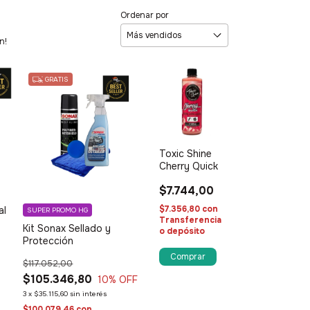
Ordenar por
n!
GRATIS
Toxic Shine
Cherry Quick
$7.744,00
$7.356,80
con
al
SUPER PROMO HG
Transferencia
Kit Sonax Sellado y
o depósito
Protección
Comprar
$117.052,00
$105.346,80
10
% OFF
3
x
$35.115,60
sin interés
$100.079,46
con