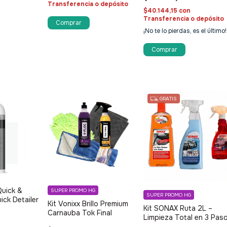
Transferencia o depósito
$40.144,15
con
Transferencia o depósito
¡No te lo pierdas, es el último!
GRATIS
Quick &
SUPER PROMO HG
SUPER PROMO HG
uick Detailer
Kit Vonixx Brillo Premium
Kit SONAX Ruta 2L –
Carnauba Tok Final
Limpieza Total en 3 Pas