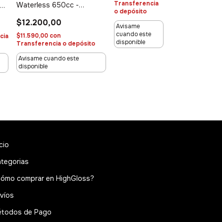
Transferencia
Waterless 650cc -
o depósito
Waterless
$12.200,00
Avisame
cuando este
$11.590,00
con
cia
disponible
Transferencia o depósito
Avisame cuando este
disponible
icio
tegorias
ómo comprar en HighGloss?
víos
todos de Pago