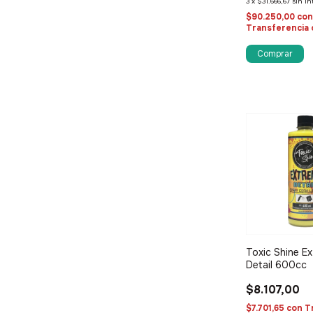
3
x
$31.666,67
sin in
$90.250,00
co
Transferencia 
Toxic Shine E
Detail 600cc
$8.107,00
$7.701,65
con
T