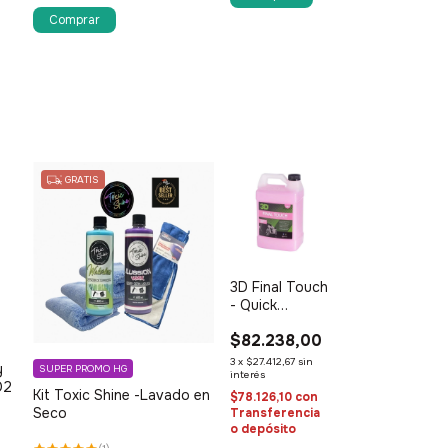
GRATIS
3D Final Touch
- Quick
Detailer 1G /4l
$82.238,00
3
x
$27.412,67
sin
y
SUPER PROMO HG
interés
O2
Kit Toxic Shine -Lavado en
$78.126,10
con
Seco
Transferencia
o depósito