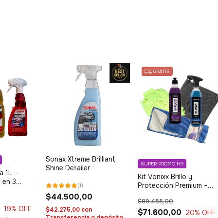
GRATIS
Sonax Xtreme Brilliant
SUPER PROMO HG
Shine Detailer
a 1L –
Kit Vonixx Brillo y
 en 3
Protección Premium –
(
1
)
Carnauba Blend + Lavad
$44.500,00
$89.455,00
Completo
0
19
% OFF
$42.275,00
con
$71.600,00
20
% OFF
Transferencia o depósito