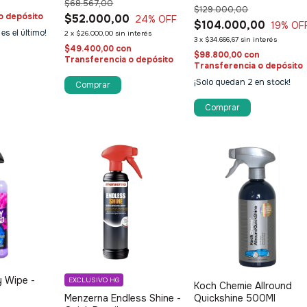
$68.567,00
n
$129.000,00
o depósito
$52.000,00
24
% OFF
$104.000,00
19
% OF
 es el último!
2
x
$26.000,00
sin interés
3
x
$34.666,67
sin interés
$49.400,00
con
$98.800,00
con
Transferencia o depósito
Transferencia o depósito
¡Solo quedan
2
en stock!
y Wipe -
EXCLUSIVO HG
Koch Chemie Allround
Menzerna Endless Shine -
Quickshine 500Ml