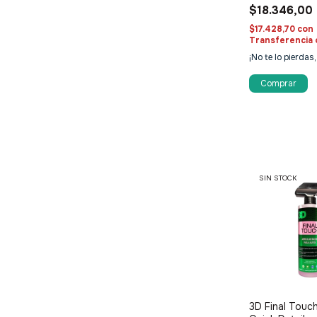
$18.346,00
$17.428,70
con
Transferencia 
¡No te lo pierdas,
SIN STOCK
3D Final Touc