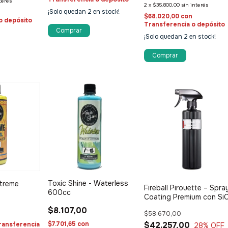
terés
2
x
$35.800,00
sin interés
¡Solo quedan
2
en stock!
n
$68.020,00
con
o depósito
Transferencia o depósito
Comprar
¡Solo quedan
2
en stock!
Toxic Shine - Waterless
xtreme
Fireball Pirouette – Spra
600cc
Coating Premium con Si
$8.107,00
$58.670,00
$7.701,65
con
$42.257,00
ransferencia
28
% OFF