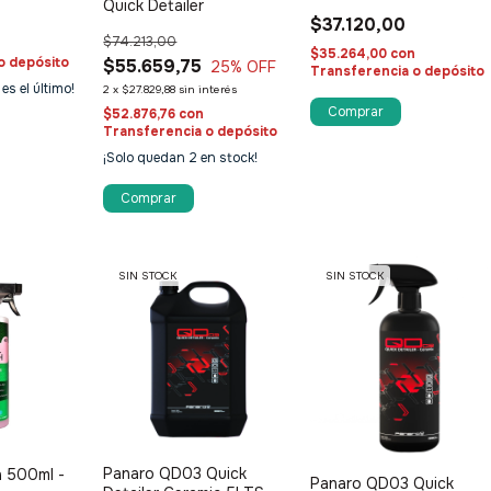
Quick Detailer
$37.120,00
$74.213,00
$35.264,00
con
o depósito
$55.659,75
25
% OFF
Transferencia o depósito
 es el último!
2
x
$27.829,88
sin interés
$52.876,76
con
Transferencia o depósito
¡Solo quedan
2
en stock!
Comprar
SIN STOCK
SIN STOCK
Panaro QD03 Quick
h 500ml -
Panaro QD03 Quick