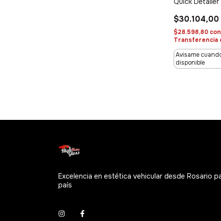
Quick Detailer
$30.104,00
$28.598,80
co
Transferencia 
Avisame cuando
disponible
Excelencia en estética vehicular desde Rosario p
país