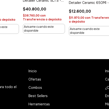
Detailer Ceramic 5LTS -
Detailer Ceramic 650Ml -
Quick Detailer
Quick Detailer
$40.800,00
$12.600,00
$38.760,00
con
n
$11.970,00
con
Transferen
Transferencia o depósito
o depósito
o depósito
Avisame cuando este
 este
Avisame cuando este
disponible
disponible
Inicio
In
Ofertas
Ca
ara todo el
Combos
¿C
Best Sellers
En
Herramientas
Mé