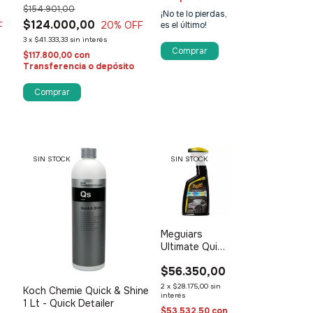
$154.901,00
¡No te lo pierdas,
$124.000,00
20
% OFF
F
es el último!
3
x
$41.333,33
sin interés
$117.800,00
con
Transferencia o depósito
SIN STOCK
SIN STOCK
Meguiars
Ultimate Quick
Detailer 710ml
$56.350,00
2
x
$28.175,00
sin
Koch Chemie Quick & Shine
interés
1 Lt - Quick Detailer
$53.532,50
con