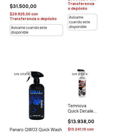
Transferencia
$31.500,00
o depósito
$29.925,00
con
Avisame
Transferencia o depósito
cuando este
disponible
Avisame cuando este
disponible
SIN STOCK
SIN STOCK
Ternnova
Quick Detailer
- 500Ml
$13.938,00
$13.241,10
con
Panaro QW03 Quick Wash