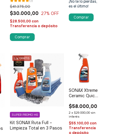
(
1
)
¡No te lo pierdas,
es el último!
$41.375,00
$30.000,00
27
% OFF
$28.500,00
con
Transferencia o depósito
GRATIS
SONAX Xtreme
Ceramic Quick
Detail
$58.000,00
2
x
$29.000,00
sin
SUPER PROMO HG
interés
Kit SONAX Ruta Full –
$55.100,00
con
Limpieza Total en 3 Pasos
Transferencia
os
o depósito