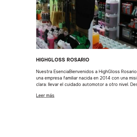
HIGHGLOSS ROSARIO
Nuestra EsenciaBienvenidos a HighGloss Rosario
una empresa familiar nacida en 2014 con una mis
clara: llevar el cuidado automotor a otro nivel. D
nuestra base en el corazón de Rosario, combina
Leer más
pasión, técnica y atención personalizada para