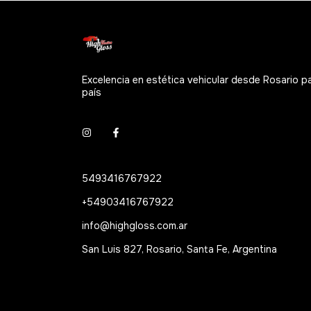
Excelencia en estética vehicular desde Rosario p
país
5493416767922
+54903416767922
info@highgloss.com.ar
San Luis 827, Rosario, Santa Fe, Argentina