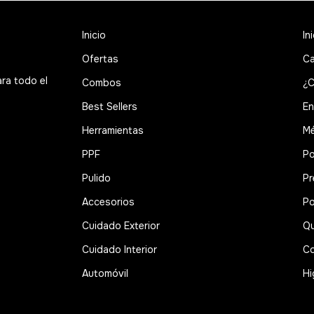
Inicio
In
Ofertas
Ca
ara todo el
Combos
¿C
Best Sellers
En
Herramientas
Mé
PPF
Po
Pulido
Pr
Accesorios
Po
Cuidado Exterior
Qu
Cuidado Interior
Co
Automóvil
Hi