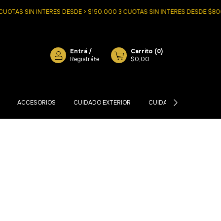
OTAS SIN INTERES DESDE > $150.000 3 CUOTAS SIN INTERES DESDE $800
Entrá
/
Carrito
(
0
)
Registráte
$0,00
ACCESORIOS
CUIDADO EXTERIOR
CUIDADO INTERIOR