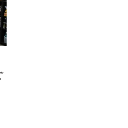
,
ión
esde
mos