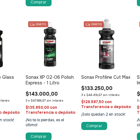
GRATIS
GRATIS
e Glass
Sonax XP 02-06 Polish
Sonax Profiline Cut Max
S
Express - 1 Litro
I
$133.250,00
$143.000,00
$
3
x
$44.416,67
sin interés
interés
3
x
$47.666,67
sin interés
3
$126.587,50
con
Transferencia o depósito
$135.850,00
con
$
o depósito
Transferencia o depósito
T
¡Solo quedan
2
en stock!
n stock!
¡No te lo pierdas, es el
¡
último!
ú
Comprar