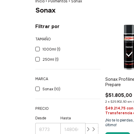
Inicio
>
Pulimentos
>
Sonax
Sonax
Filtrar por
TAMAÑO
1000ml (1)
250ml (1)
Sonax Profilin
MARCA
Prepare
Sonax (10)
$51.805,00
2
x
$25.902,50
sin 
$49.214,75
con
PRECIO
Transferencia 
Desde
Hasta
¡No te lo pierdas,
último!