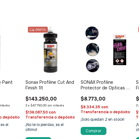
GRATIS
e Paint
Sonax Profiline Cut And
SONAX Profiline
S
Finish 1lt
Protector de Opticas x
F
1
$143.250,00
$8.773,00
$
interés
3
x
$47.750,00
sin interés
3
$8.334,35
con
Transferencia o depósito
$136.087,50
con
$
o depósito
Transferencia o depósito
T
¡Solo quedan
2
en stock!
 es el
¡No te lo pierdas, es el
¡
último!
ú