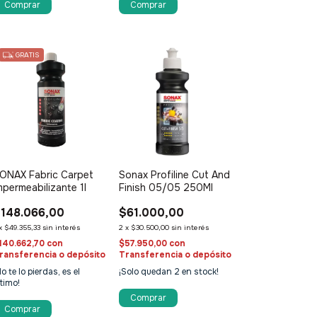
GRATIS
ONAX Fabric Carpet
Sonax Profiline Cut And
mpermeabilizante 1l
Finish 05/05 250Ml
148.066,00
$61.000,00
x
$49.355,33
sin interés
2
x
$30.500,00
sin interés
140.662,70
con
$57.950,00
con
ransferencia o depósito
Transferencia o depósito
No te lo pierdas, es el
¡Solo quedan
2
en stock!
ltimo!