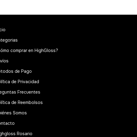
icio
tegorias
ómo comprar en HighGloss?
víos
todos de Pago
lítica de Privacidad
eguntas Frecuentes
lítica de Reembolsos
iénes Somos
ntacto
ghgloss Rosario