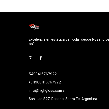
Excelencia en estética vehicular desde Rosario p
país
5493416767922
+54903416767922
info@highgloss.com.ar
San Luis 827, Rosario, Santa Fe, Argentina