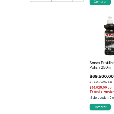
Sonax Profilin
Polish 250ml
$69.500,00
2
x
$34.750,00
sin 
$66.025,00
con
Transferencia 
¡Solo quedan
2
e