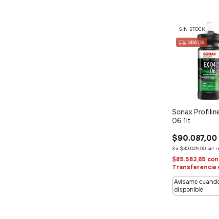
SIN STOCK
GRATIS
Sonax Profilin
06 1lt
$90.087,00
3
x
$30.029,00
sin 
$85.582,65
con
Transferencia 
Avisame cuando
disponible