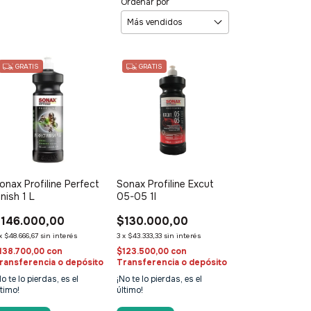
Ordenar por
GRATIS
GRATIS
onax Profiline Perfect
Sonax Profiline Excut
inish 1 L
05-05 1l
146.000,00
$130.000,00
x
$48.666,67
sin interés
3
x
$43.333,33
sin interés
138.700,00
con
$123.500,00
con
ransferencia o depósito
Transferencia o depósito
No te lo pierdas, es el
¡No te lo pierdas, es el
ltimo!
último!