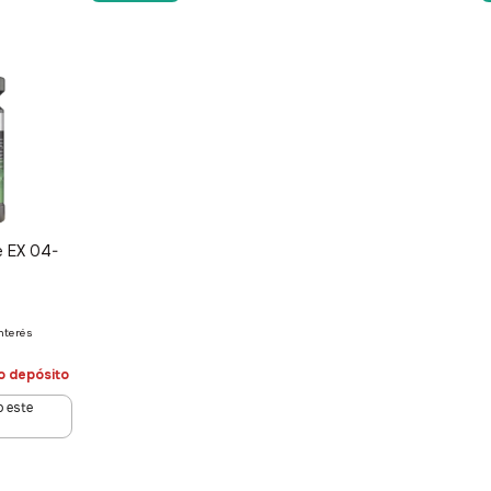
e EX 04-
interés
o depósito
 este