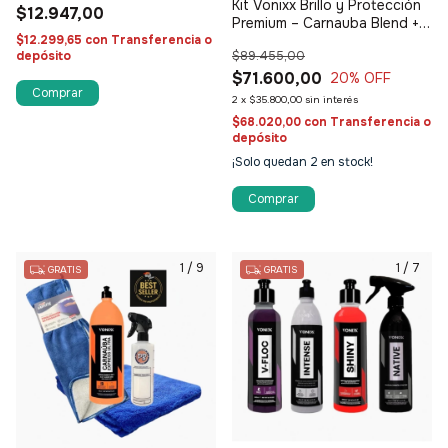
Kit Vonixx Brillo y Protección
$12.947,00
Premium – Carnauba Blend +
$12.299,65
con
Transferencia o
Lavado Completo
depósito
$89.455,00
$71.600,00
20
% OFF
2
x
$35.800,00
sin interés
$68.020,00
con
Transferencia o
depósito
¡Solo quedan
2
en stock!
1
/
9
1
/
7
GRATIS
GRATIS