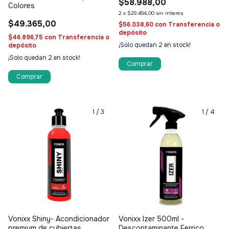
$58.988,00
Colores
2
x
$29.494,00
sin interés
$49.365,00
$56.038,60
con
Transferencia o
depósito
$46.896,75
con
Transferencia o
¡Solo quedan
2
en stock!
depósito
¡Solo quedan
2
en stock!
Comprar
×
OFERTA ESPECIAL
1
/
3
1
/
4
Jugá y ganá
Prueba tu suerte y consigue descuentos increíbles
SEGUÍ INTENTANDO
SEGUI PARTICIPAND
ENVIO GRATIS
5% OFF
Vonixx Shiny- Acondicionador
Vonixx Izer 500ml -
premium de cubiertas
Descontaminante Ferrico