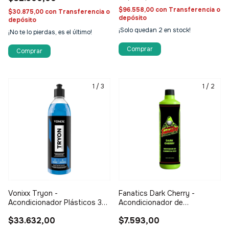
$96.558,00
con
Transferencia o
$30.875,00
con
Transferencia o
depósito
depósito
¡Solo quedan
2
en stock!
¡No te lo pierdas, es el último!
Comprar
1
/
3
1
/
2
Vonixx Tryon -
Fanatics Dark Cherry -
Acondicionador Plásticos 3
Acondicionador de
en 1
Neumáticos 600ml
$33.632,00
$7.593,00