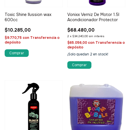
Toxic Shine Ilussion wax
Vonixx Verniz De Motor 1.5l
600cc
Acondicionador Protector
$10.285,00
$68.480,00
2
x
$34.240,00
sin interés
$9.770,75
con
Transferencia o
depósito
$65.056,00
con
Transferencia o
depósito
¡Solo quedan
2
en stock!