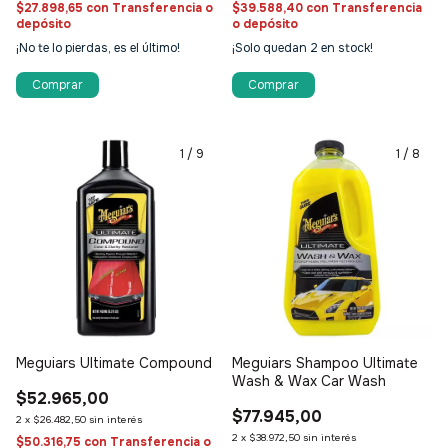
$27.898,65
con
Transferencia o
$39.588,40
con
Transferencia
depósito
o depósito
¡No te lo pierdas, es el último!
¡Solo quedan
2
en stock!
Comprar
1
/
9
1
/
8
Meguiars Ultimate Compound
Meguiars Shampoo Ultimate
Wash & Wax Car Wash
$52.965,00
$77.945,00
2
x
$26.482,50
sin interés
2
x
$38.972,50
sin interés
$50.316,75
con
Transferencia o