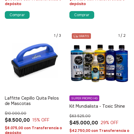
depósito
depósito
1
/
3
1
/
2
GRATIS
Laffitte Cepillo Quita Pelos
SUPER PROMO HG
de Mascotas
Kit Mundialista - Toxic Shine
$10.000,00
$63.525,00
$8.500,00
15
% OFF
$45.000,00
29
% OFF
$8.075,00
con
Transferencia o
$42.750,00
con
Transferencia o
depósito