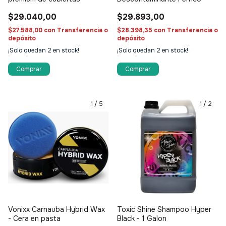
$29.040,00
$29.893,00
7% OFF
$27.588,00
con
Transferencia o
$28.398,35
con
Transferencia o
depósito
depósito
¡Solo quedan
2
en stock!
¡Solo quedan
2
en stock!
📧 Tu correo electrónico
Comprar
Comprar
1
/
5
1
/
2
GIRAR AHORA
🔒 Tu email está seguro. No spam, lo prometemos.
Vonixx Carnauba Hybrid Wax
Toxic Shine Shampoo Hyper
- Cera en pasta
Black - 1 Galon