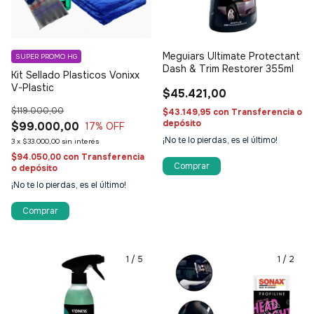
Meguiars Ultimate Protectant
SUPER PROMO HG
Dash & Trim Restorer 355ml
Kit Sellado Plasticos Vonixx
V-Plastic
$45.421,00
$119.000,00
$43.149,95
con
Transferencia o
depósito
$99.000,00
17
% OFF
¡No te lo pierdas, es el último!
3
x
$33.000,00
sin interés
$94.050,00
con
Transferencia
o depósito
¡No te lo pierdas, es el último!
1
/
5
1
/
2