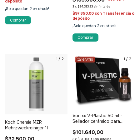
depósito
3
x
$34.333,33
sin interés
¡Solo quedan
2
en stock!
$97.850,00
con
Transferencia o
depósito
¡Solo quedan
2
en stock!
1
/
2
1
/
2
GRATIS
Vonixx V-Plastic 50 ml -
Sellador cerámico para
Koch Chemie MZR
plásticos
Mehrzweckreiniger 1l
$101.640,00
$32.500,00
3
x
$33.880,00
sin interés