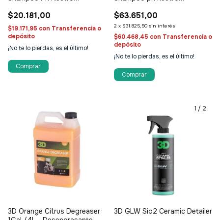
concentrado
concentrado
$20.181,00
$63.651,00
2
x
$31.825,50
sin interés
$19.171,95
con
Transferencia o
depósito
$60.468,45
con
Transferencia o
depósito
¡No te lo pierdas, es el último!
¡No te lo pierdas, es el último!
1
/
2
3D Orange Citrus Degreaser
3D GLW Sio2 Ceramic Detailer
1Gal /4L - Desengrasante