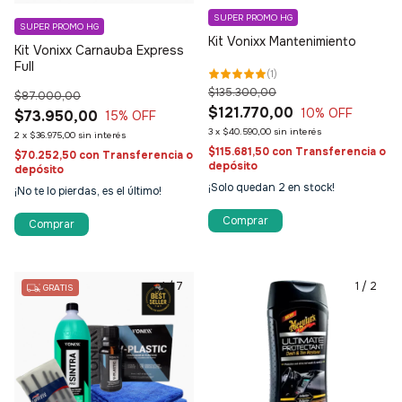
SUPER PROMO HG
SUPER PROMO HG
Kit Vonixx Mantenimiento
Kit Vonixx Carnauba Express
Full
(
1
)
$135.300,00
$87.000,00
$121.770,00
10
% OFF
$73.950,00
15
% OFF
3
x
$40.590,00
sin interés
2
x
$36.975,00
sin interés
$115.681,50
con
Transferencia o
$70.252,50
con
Transferencia o
depósito
depósito
¡Solo quedan
2
en stock!
¡No te lo pierdas, es el último!
1
/
7
1
/
2
GRATIS