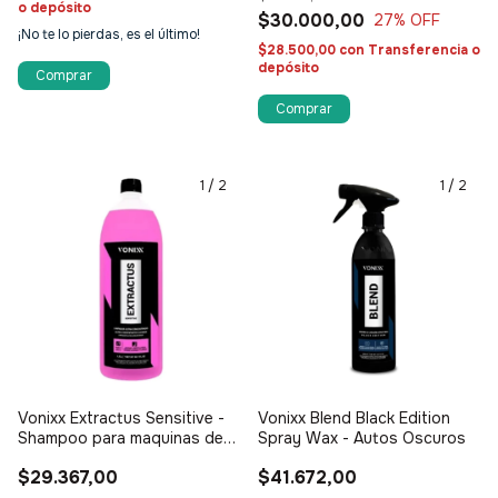
o depósito
$30.000,00
27
% OFF
¡No te lo pierdas, es el último!
$28.500,00
con
Transferencia o
depósito
Comprar
1
/
2
1
/
2
Vonixx Extractus Sensitive -
Vonixx Blend Black Edition
Shampoo para maquinas de
Spray Wax - Autos Oscuros
inyección/extracción
$29.367,00
$41.672,00