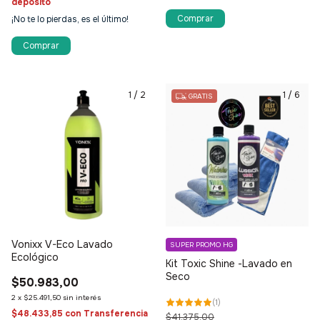
depósito
¡No te lo pierdas, es el último!
1
/
2
1
/
6
GRATIS
Vonixx V-Eco Lavado
SUPER PROMO HG
Ecológico
Kit Toxic Shine -Lavado en
Seco
$50.983,00
2
x
$25.491,50
sin interés
(
1
)
$48.433,85
con
Transferencia
$41.375,00