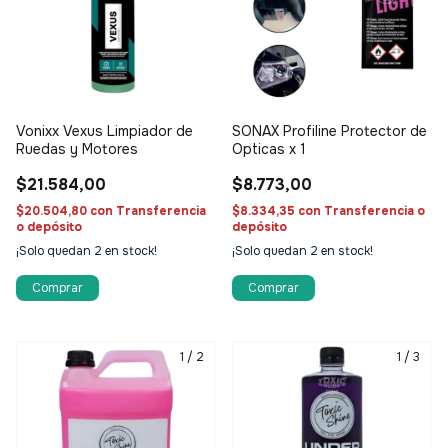
Vonixx Vexus Limpiador de
SONAX Profiline Protector de
Ruedas y Motores
Opticas x 1
$21.584,00
$8.773,00
$20.504,80
con
Transferencia
$8.334,35
con
Transferencia o
o depósito
depósito
¡Solo quedan
2
en stock!
¡Solo quedan
2
en stock!
Comprar
1
/
2
1
/
3