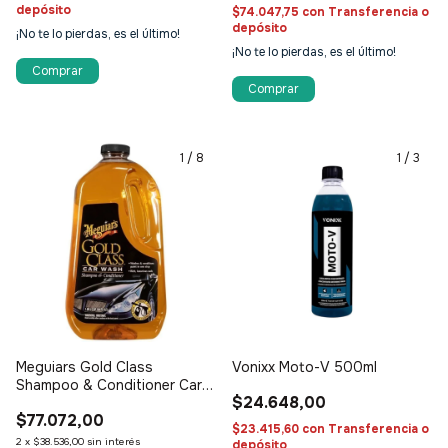
depósito
$74.047,75
con
Transferencia o
depósito
¡No te lo pierdas, es el último!
¡No te lo pierdas, es el último!
1
/
8
1
/
3
Meguiars Gold Class
Vonixx Moto-V 500ml
Shampoo & Conditioner Car
$24.648,00
Wash
$77.072,00
$23.415,60
con
Transferencia o
2
x
$38.536,00
sin interés
depósito