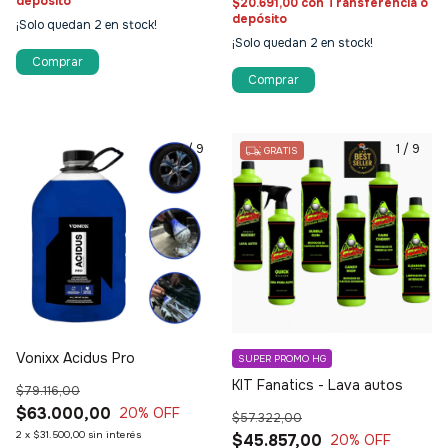
depósito
$20.691,00
con
Transferencia o
depósito
¡Solo quedan
2
en stock!
¡Solo quedan
2
en stock!
Comprar
1
/
9
1
/
9
GRATIS
Vonixx Acidus Pro
SUPER PROMO HG
KIT Fanatics - Lava autos
$79.116,00
$63.000,00
20
% OFF
$57.322,00
2
x
$31.500,00
sin interés
$45.857,00
20
% OFF