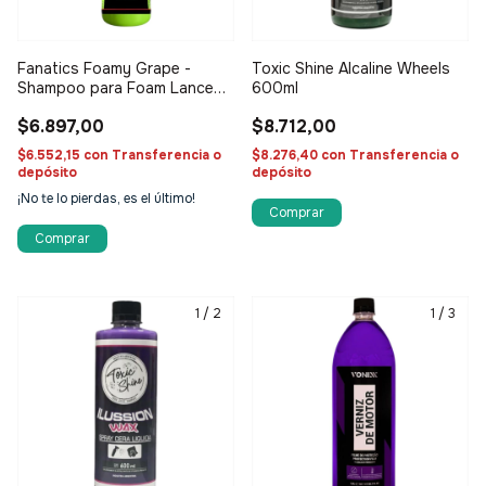
Fanatics Foamy Grape -
Toxic Shine Alcaline Wheels
Shampoo para Foam Lance
600ml
600ml
$6.897,00
$8.712,00
$6.552,15
con
Transferencia o
$8.276,40
con
Transferencia o
depósito
depósito
¡No te lo pierdas, es el último!
1
/
2
1
/
3