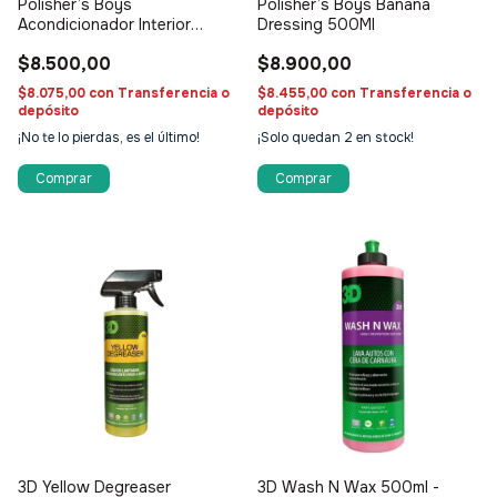
Polisher’s Boys
Polisher’s Boys Banana
Acondicionador Interior
Dressing 500Ml
Sweet Pop 500Ml
$8.500,00
$8.900,00
$8.075,00
con
Transferencia o
$8.455,00
con
Transferencia o
depósito
depósito
¡No te lo pierdas, es el último!
¡Solo quedan
2
en stock!
3D Yellow Degreaser
3D Wash N Wax 500ml -