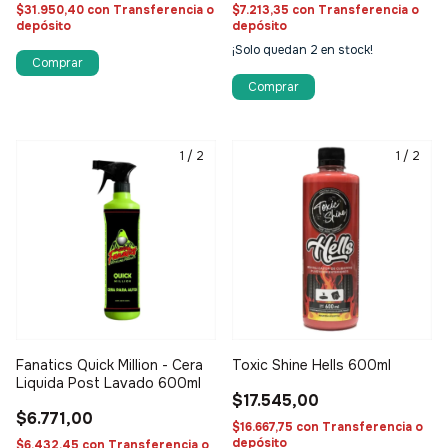
$31.950,40
con
Transferencia o
$7.213,35
con
Transferencia o
depósito
depósito
¡Solo quedan
2
en stock!
Comprar
1
/
2
1
/
2
Fanatics Quick Million - Cera
Toxic Shine Hells 600ml
Liquida Post Lavado 600ml
$17.545,00
$6.771,00
$16.667,75
con
Transferencia o
depósito
$6.432,45
con
Transferencia o