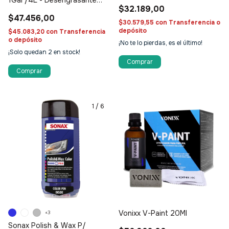
$32.189,00
multipropósito
$47.456,00
$30.579,55
con
Transferencia o
depósito
$45.083,20
con
Transferencia
o depósito
¡No te lo pierdas, es el último!
¡Solo quedan
2
en stock!
1
/
6
Vonixx V-Paint 20Ml
+3
Sonax Polish & Wax P/