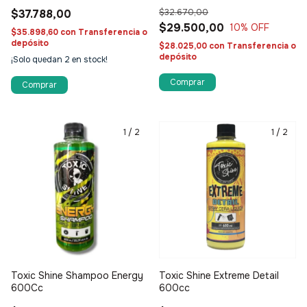
$37.788,00
$32.670,00
$29.500,00
10
% OFF
$35.898,60
con
Transferencia o
depósito
$28.025,00
con
Transferencia o
depósito
¡Solo quedan
2
en stock!
Comprar
1
/
2
1
/
2
Toxic Shine Shampoo Energy
Toxic Shine Extreme Detail
600Cc
600cc