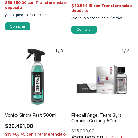
$59.850,00
con
Transferencia o
$43.564,15
con
Transferencia o
depósito
depósito
¡Solo quedan
2
en stock!
¡No te lo pierdas, es el último!
Comprar
1
/
3
1
/
2
Vonixx Sintra Fast 500ml
Fireball Angel Tears 3yrs
Ceramic Coating 50ml
$20.491,00
$115.000,00
$19.466,45
con
Transferencia o
$103.000,00
10
% OFF