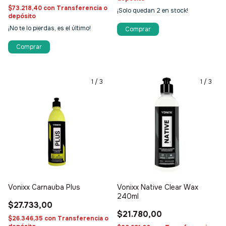
$73.218,40
con
Transferencia o
¡Solo quedan
2
en stock!
depósito
¡No te lo pierdas, es el último!
1
/
3
1
/
3
Vonixx Carnauba Plus
Vonixx Native Clear Wax
240ml
$27.733,00
$21.780,00
$26.346,35
con
Transferencia o